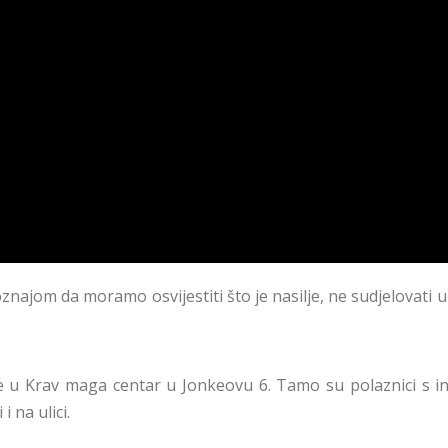
znajom da moramo osvijestiti što je nasilje, ne sudjelovati u
e u Krav maga centar u Jonkeovu 6. Tamo su polaznici s in
i na ulici.