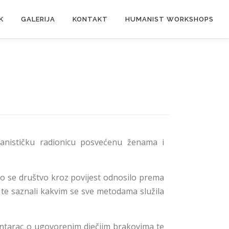
K
GALERIJA
KONTAKT
HUMANIST WORKSHOPS
anističku radionicu posvećenu ženama i
ko se društvo kroz povijest odnosilo prema
a te saznali kakvim se sve metodama služila
entarac o ugovorenim dječjim brakovima te