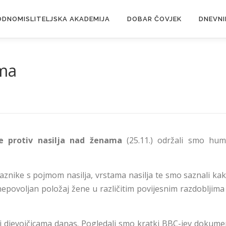
DNOMISLITELJSKA AKADEMIJA
DOBAR ČOVJEK
DNEVNI
ama
 protiv nasilja nad ženama
(25.11.) održali smo hum
aznike s pojmom nasilja, vrstama nasilja te smo saznali ka
 nepovoljan položaj žene u različitim povijesnim razdobljim
 i djevojčicama danas. Pogledali smo kratki BBC-jev dokum