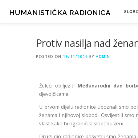
HUMANISTIČKA RADIONICA
SLOBO
Protiv nasilja nad žen
POSTED ON
19/11/2016
BY
ADMIN
Želeći obilježiti
Međunarodni dan borbe
djevojčicama.
U prvom dijelu radionice upoznali smo pol
ženama i njihovoj slobodi. Osvijestili smo
vlast kako bi ograničila slobodu ženi.
Drugi dio radionice posvetili smo ženama