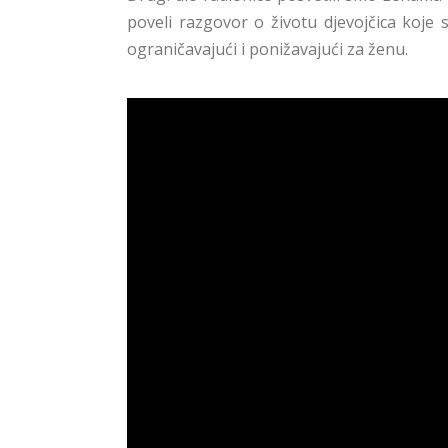
poveli razgovor o životu djevojčica koje s
ograničavajući i ponižavajući za ženu.