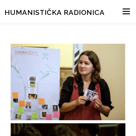
HUMANISTIČKA RADIONICA
Menu
SLOBODNOMISLITELJSKA AKADEMIJA
DOBAR ČOVJEK
DNEVNIK
GALERIJA
KONTAKT
HUMANIST WORKSHOPS